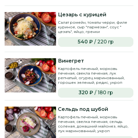
Цезарь с курицей
Салат ромейн, томаты черри, филе
куриное, сыр "пармезан", соус "
цезать", яйцо, гренки
540 ₽
/ 220 гр
Винегрет
Картофель печеный, морковь
печеная, свекла печеная, лук
репчатый, огурец маринованный,
горошек зеленый, редис, укроп
320 ₽
/ 180 гр
Сельдь под шубой
Картофель печеный, морковь
печеная, свелка печеная, сельдь
соленая, домашний майонез, яйцо,
лук маринованный, укроп