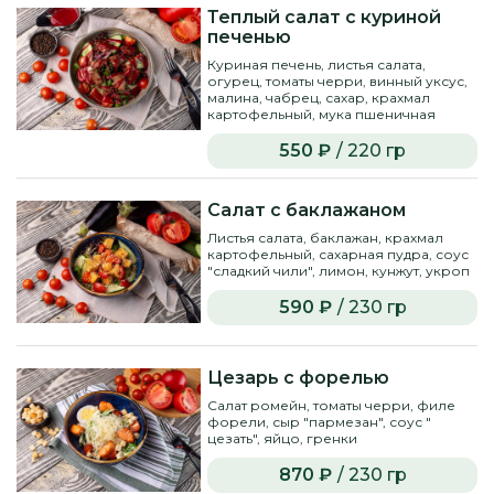
Теплый салат с куриной
печенью
Куриная печень, листья салата,
огурец, томаты черри, винный уксус,
малина, чабрец, сахар, крахмал
картофельный, мука пшеничная
550 ₽
/ 220 гр
Салат с баклажаном
Листья салата, баклажан, крахмал
картофельный, сахарная пудра, соус
"сладкий чили", лимон, кунжут, укроп
590 ₽
/ 230 гр
Цезарь с форелью
Салат ромейн, томаты черри, филе
форели, сыр "пармезан", соус "
цезать", яйцо, гренки
870 ₽
/ 230 гр