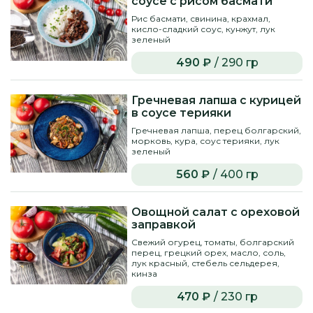
соусе с рисом басмати
Рис басмати, свинина, крахмал,
кисло-сладкий соус, кунжут, лук
зеленый
490 ₽
/ 290 гр
Гречневая лапша с курицей
в соусе терияки
Гречневая лапша, перец болгарский,
морковь, кура, соус терияки, лук
зеленый
560 ₽
/ 400 гр
Овощной салат с ореховой
заправкой
Свежий огурец, томаты, болгарский
перец, грецкий орех, масло, соль,
лук красный, стебель сельдерея,
кинза
470 ₽
/ 230 гр