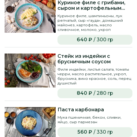
Куриное филе с грибами,
сыром и картофельным
пюре
Куриное филе, шампиньоны, лук
репчатый, сыр «гауда», домашний
майонез, картофель, масло
сливочное, молоко, укроп
640 ₽
/ 300 гр
Стейк из индейки с
брусничным соусом
Филе индейки, листья салата, томаты
черри, масло растительное, укроп,
брусника, вино красное, соль, перец
душистый
840 ₽
/ 280 гр
Паста карбонара
Мука пшеничная, бекон, сливки,
яйцо, сыр пармезан
560 ₽
/ 330 гр