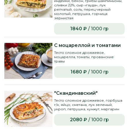
индейки, бекон, грибы шампиньоны,
сливки 22%, сыр «гауда», лук
репчатый, соль, перец черный
молотый, петрушка, горчица
зернистая
1840 ₽
/ 1000 гр
С моцареллой и томатами
Тесто слоеное дрожжевое,
моцарелла, томаты, прованские
травы
1680 ₽
/ 1000 гр
"Скандинавский"
Тесто слоеное дрожжевое, горбуша
г/к, яйцо, сметана, лук зеленый,
укроп, петрушка, кунжут, маргарин
2080 ₽
/ 1000 гр