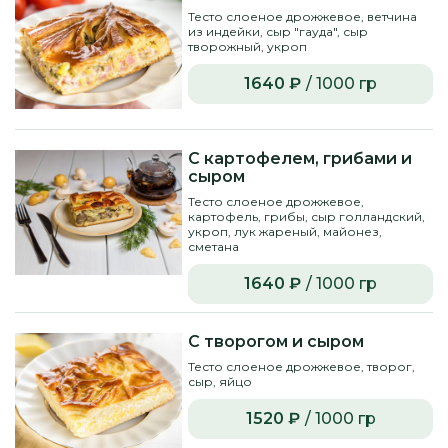
Тесто слоеное дрожжевое, ветчина
из индейки, сыр "гауда", сыр
творожный, укроп
1640 ₽
/ 1000 гр
С картофелем, грибами и
сыром
Тесто слоеное дрожжевое,
картофель, грибы, сыр голландский,
укроп, лук жареный, майонез,
сметана
1640 ₽
/ 1000 гр
С творогом и сыром
Тесто слоеное дрожжевое, творог,
сыр, яйцо
1520 ₽
/ 1000 гр