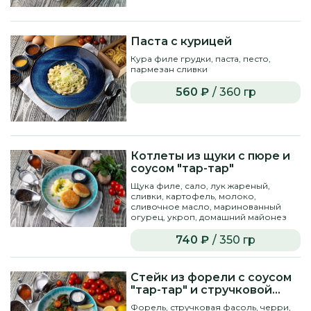
Паста с курицей
Кура филе грудки, паста, песто,
пармезан сливки
560 ₽
/ 360 гр
Котлеты из щуки с пюре и
соусом "тар-тар"
Щука филе, сало, лук жареный,
сливки, картофель, молоко,
сливочное масло, маринованный
огурец, укроп, домашний майонез
740 ₽
/ 350 гр
Стейк из форели с соусом
"тар-тар" и стручковой
фасолью
Форель, стручковая фасоль, черри,