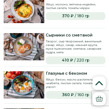
Яйцо, молоко, ветчина индейки,
листья салата, томаты черри
370 ₽
/ 180 гр
Сырники со сметаной
Творог, сыр творожный, ванильный
сахар, яйцо, сахар, манная крупа,
мука пшеничная, сметана, сахарная
пудра, мята
410 ₽
/ 220 гр
Глазунья с беконом
Яйцо, бекон, масло растительное,
чиабатта, листья салата, томаты черри,
укроп
360 ₽
/ 160 гр