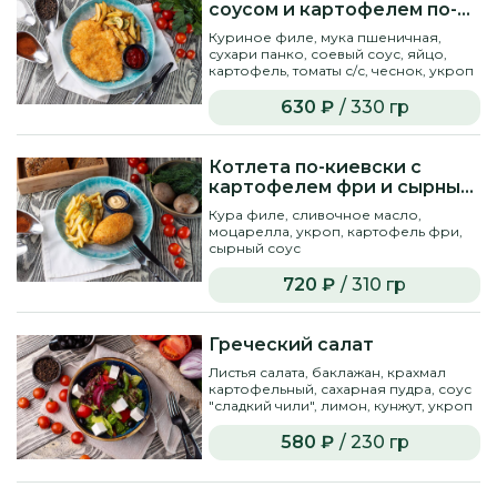
соусом и картофелем по-
деревенски
Куриное филе, мука пшеничная,
сухари панко, соевый соус, яйцо,
картофель, томаты с/с, чеснок, укроп
630 ₽
/ 330 гр
Котлета по-киевски с
картофелем фри и сырным
соусом
Кура филе, сливочное масло,
моцарелла, укроп, картофель фри,
сырный соус
720 ₽
/ 310 гр
Греческий салат
Листья салата, баклажан, крахмал
картофельный, сахарная пудра, соус
"сладкий чили", лимон, кунжут, укроп
580 ₽
/ 230 гр