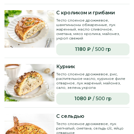
С кроликом и грибами
Тесто слоеное дрожжевое,
шампиньоны обжаренные, лук
жаренный, масло сливочное,
сметана, мясо кролика, майонез,
укроп свежий
1180 ₽
/ 500 гр
Курник
Тесто слоеное дрожжевое, рис,
растительное масло, куриное филе
отварное, лук жареный, майонез,
сало, зелень укропа
1080 ₽
/ 500 гр
С сельдью
Тесто слоеное дрожжевое, лук
репчатый, сметана, сельдь с/c, яйцо
отварное