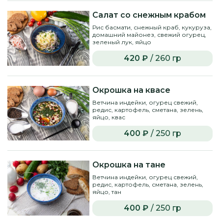
Салат со снежным крабом
Рис басмати, снежный краб, кукуруза,
домашний майонез, свежий огурец,
зеленый лук, яйцо
420 ₽
/ 260 гр
Окрошка на квасе
Ветчина индейки, огурец свежий,
редис, картофель, сметана, зелень,
яйцо, квас
400 ₽
/ 250 гр
Окрошка на тане
Ветчина индейки, огурец свежий,
редис, картофель, сметана, зелень,
яйцо, тан
400 ₽
/ 250 гр