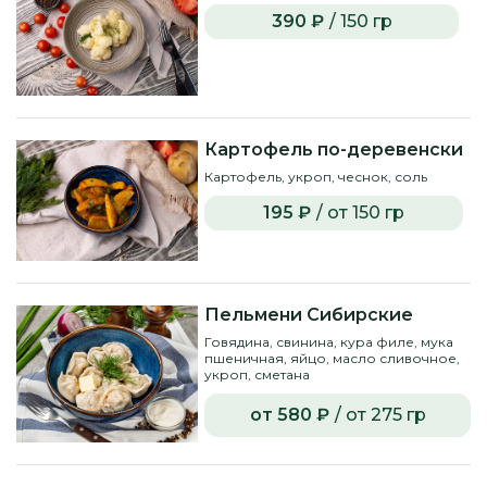
390 ₽
/ 150 гр
Картофель по-деревенски
Картофель, укроп, чеснок, соль
195 ₽
/ от 150 гр
Пельмени Сибирские
Говядина, свинина, кура филе, мука
пшеничная, яйцо, масло сливочное,
укроп, сметана
от 580 ₽
/ от 275 гр