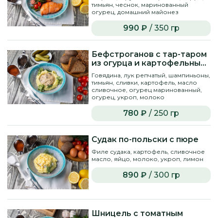
тимьян, чеснок, маринованный
огурец, домашний майонез
990 ₽
/ 350 гр
Бефстроганов с тар-таром
из огурца и картофельным
пюре
Говядина, лук репчатый, шампиньоны,
тимьян, сливки, картофель, масло
сливочное, огурец маринованный,
огурец, укроп, молоко
780 ₽
/ 250 гр
Судак по-польски с пюре
Филе судака, картофель, сливочное
масло, яйцо, молоко, укроп, лимон
890 ₽
/ 300 гр
Шницель с томатным