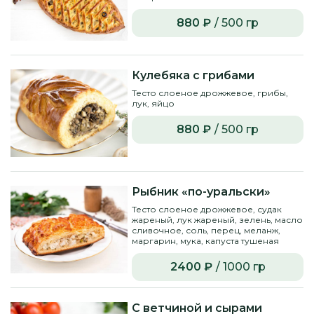
880 ₽
/ 500 гр
Кулебяка с грибами
Тесто слоеное дрожжевое, грибы,
лук, яйцо
880 ₽
/ 500 гр
Рыбник «по-уральски»
Тесто слоеное дрожжевое, судак
жареный, лук жареный, зелень, масло
сливочное, соль, перец, меланж,
маргарин, мука, капуста тушеная
2400 ₽
/ 1000 гр
С ветчиной и сырами