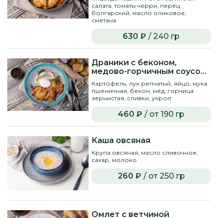
салата, томаты черри, перец
болгарский, масло оликовое,
сметана
630 ₽
/ 240 гр
Драники с беконом,
медово-горчичным соусом
и яйцом пашот
Картофель, лук репчатый, яйцо, мука
пшеничная, бекон, мёд, горчица
зернистая, сливки, укроп
460 ₽
/ от 190 гр
Каша овсяная
Крупа овсяная, масло сливочное,
сахар, молоко
260 ₽
/ от 250 гр
Омлет с ветчиной