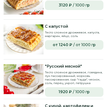
3120 ₽
/ 1000 гр
С капустой
Тесто слоеное дрожжевое, капуста,
маргарин, яйцо, соль
от 1240 ₽
/ от 1000 гр
"Русский мясной"
Тесто слоеное дрожжевое, говядина,
лук пассированный, морковь
пассированная, сыр "гауда", чеснок,
соль, перец, укроп, петрушка
1920 ₽
/ 1000 гр
С курой, картофелем и