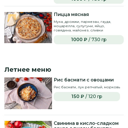
Пицца мясная
Мука, дрожжи, пармезан, гауда,
моцарелла, сулугуни, яйцо,
говядина, майонез, сливки
1000 ₽
/ 730 гр
Летнее меню
Рис басмати с овощами
Рис басмати, лук репчатый, морковь
150 ₽
/ 120 гр
Свинина в кисло-сладком