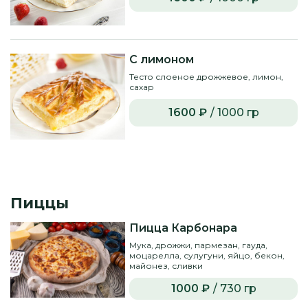
С лимоном
Тесто слоеное дрожжевое, лимон,
сахар
1600 ₽
/ 1000 гр
Пиццы
Пицца Карбонара
Мука, дрожжи, пармезан, гауда,
моцарелла, сулугуни, яйцо, бекон,
майонез, сливки
1000 ₽
/ 730 гр