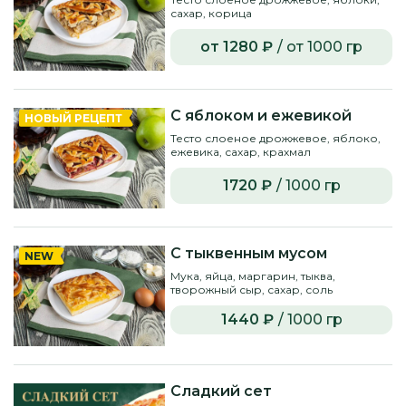
сахар, корица
от 1280 ₽
/ от 1000 гр
С яблоком и ежевикой
НОВЫЙ РЕЦЕПТ
Тесто слоеное дрожжевое, яблоко,
ежевика, сахар, крахмал
1720 ₽
/ 1000 гр
С тыквенным мусом
NEW
Мука, яйца, маргарин, тыква,
творожный сыр, сахар, соль
1440 ₽
/ 1000 гр
Сладкий сет