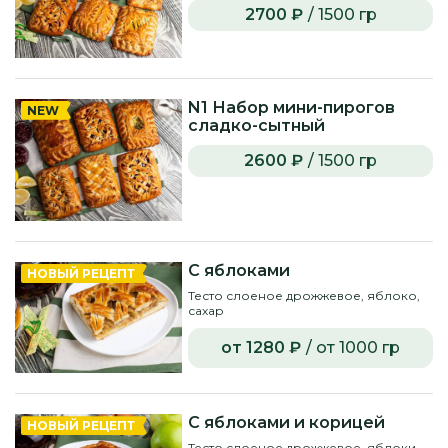
2700 ₽
/ 1500 гр
N1 Набор мини-пирогов
NEW
сладко-сытный
2600 ₽
/ 1500 гр
С яблоками
НОВЫЙ РЕЦЕПТ
Тесто слоеное дрожжевое, яблоко,
сахар
от 1280 ₽
/ от 1000 гр
С яблоками и корицей
НОВЫЙ РЕЦЕПТ
Тесто слоеное дрожжевое, яблоки,