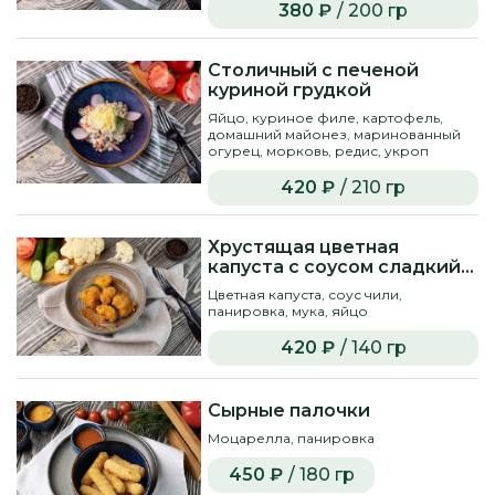
380 ₽
/ 200 гр
Столичный с печеной
куриной грудкой
Яйцо, куриное филе, картофель,
домашний майонез, маринованный
огурец, морковь, редис, укроп
420 ₽
/ 210 гр
Хрустящая цветная
капуста с соусом сладкий
чили
Цветная капуста, соус чили,
панировка, мука, яйцо
420 ₽
/ 140 гр
Сырные палочки
Моцарелла, панировка
450 ₽
/ 180 гр