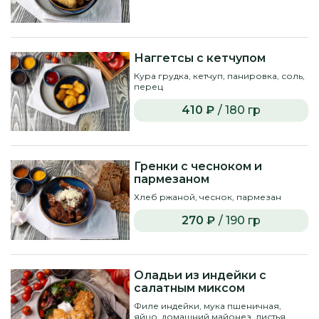
Наггетсы с кетчупом
Кура грудка, кетчуп, панировка, соль,
перец
410 ₽
/ 180 гр
Гренки с чесноком и
пармезаном
Хлеб ржаной, чеснок, пармезан
270 ₽
/ 190 гр
Оладьи из индейки с
салатным миксом
Филе индейки, мука пшеничная,
яйцо, домашний майонез, листья