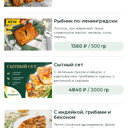
Рыбник по-ленинградски
NEW
Лосось, лук жареный, теша,
сливочное масло, зелень, соль,
перец
1560 ₽
/ 500 гр
Сытный сет
С зеленым луком и яйцом, с
картофелем, грибами и сыром, с
ветчиной и сырами
4840 ₽
/ 3000 гр
С индейкой, грибами и
беконом
Тесто слоеное дрожжевое, филе